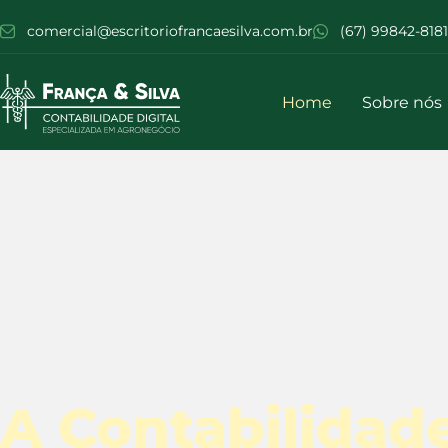
comercial@escritoriofrancaesilva.com.br
(67) 99842-8181
Home
Sobre nós
A Contabilidade