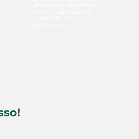
um método de trabalho
que prioriza rapidez e
excelência no
atendimento.
Saiba mais
sso!