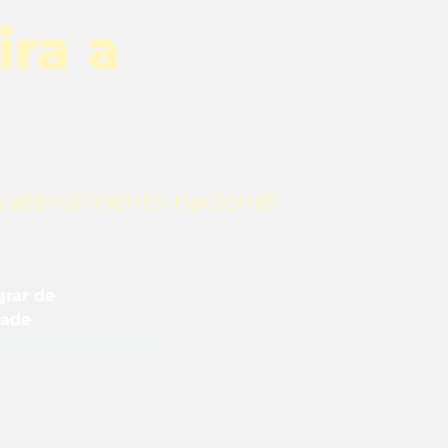
ira a
m atendimento nacional!
rar de
dade