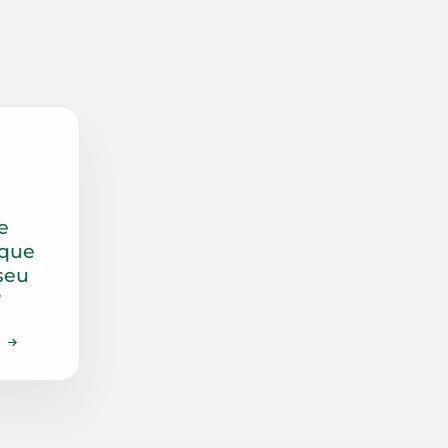
e
 que
seu
?