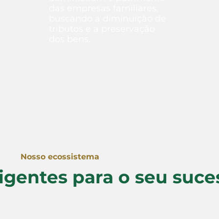
das empresas familiares,
buscando a diminuição de
tributos e a preservação
dos bens.
Saiba mais
Nosso ecossistema
igentes para o seu suce