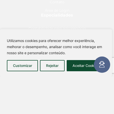
Contato
Área de Login
Especialidades
Contabilidade para agronegócio
Contabilidade para holding
Utilizamos cookies para oferecer melhor experiência,
Contabilidade para imobiliário
melhorar o desempenho, analisar como você interage em
Encontre-nos
nosso site e personalizar conteúdo.
Rua Cândido Severino, 578,
Customizar
Rejeitar
Aceitar Cookies
Camapuã – MS CEP: 79420-000
Avenida Getúlio Vargas, 693, sala A
São Gabriel do Oeste - MS CEP: 79.490-000
(67) 99842-8181
comercial@escritoriofrancaesilva.com.br