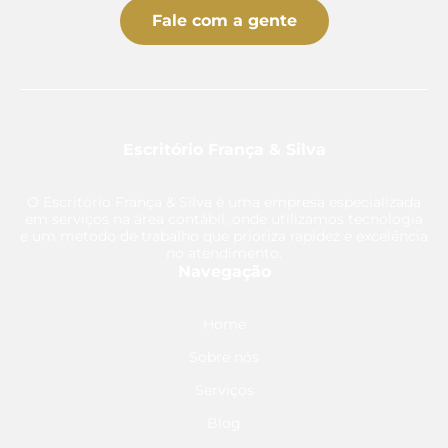
Fale com a gente
Escritório França & Silva
O Escritório França & Silva é uma empresa especializada
em serviços na área contábil, onde utilizamos tecnologia
e um método de trabalho que prioriza rapidez e excelência
no atendimento.
Navegação
Home
Sobre nós
Serviços
Blog