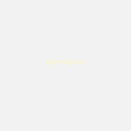
Agronegócio
O que oferecemos