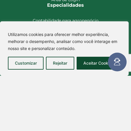
Especialidades
Contabilidade para agronegócio
Contabilidade para holding
Utilizamos cookies para oferecer melhor experiência,
Contabilidade para imobiliário
melhorar o desempenho, analisar como você interage em
Encontre-nos
nosso site e personalizar conteúdo.
Rua Cândido Severino, 578,
Customizar
Rejeitar
Aceitar Cookies
Camapuã – MS CEP: 79420-000
Avenida Getúlio Vargas, 693, sala A
São Gabriel do Oeste - MS CEP: 79.490-000
(67) 99842-8181
comercial@escritoriofrancaesilva.com.br