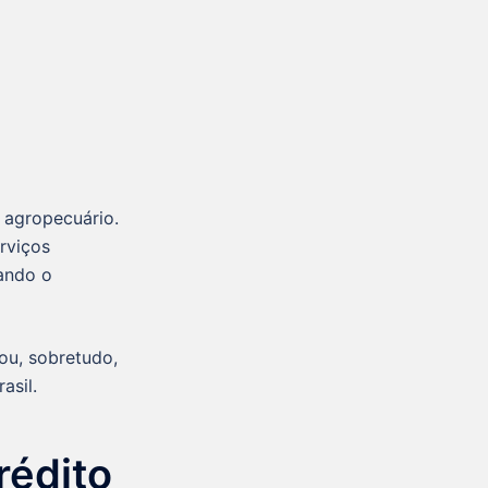
 agropecuário.
rviços
tando o
dou, sobretudo,
asil.
rédito