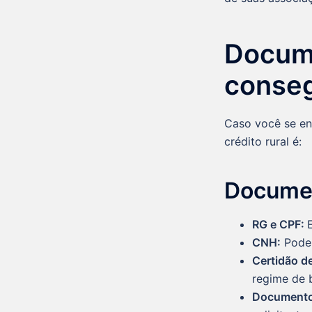
Docume
consegu
Caso você se en
crédito rural é:
Documen
RG e CPF:
CNH:
Pode 
Certidão d
regime de 
Documento