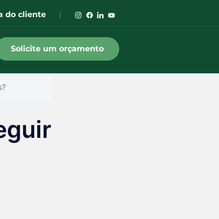
a do cliente
Solicite um orçamento
s?
eguir