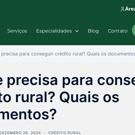
Áre
Serviços
Especialidades
Blog
Contato
 precisa para conseguir crédito rural? Quais os documento
 precisa para cons
to rural? Quais os
mentos?
DEZEMBRO 26, 2024
CRÉDITO RURAL