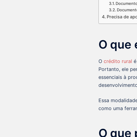
Documento
Documento
Precisa de apo
O que é
O
crédito rural
é
Portanto, ele pe
essenciais à pro
desenvolvimento
Essa modalidade 
como uma ferrame
O que 