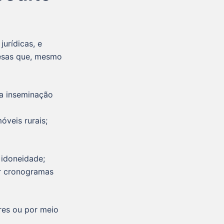
jurídicas, e
esas que, mesmo
a inseminação
óveis rurais;
 idoneidade;
ir cronogramas
ores ou por meio