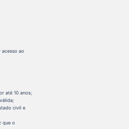
r acesso ao
or até 10 anos;
válida;
ado civil e
 que o