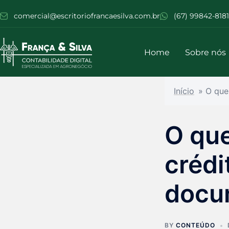
comercial@escritoriofrancaesilva.com.br
(67) 99842-8181
Home
Sobre nós
Início
»
O que
O que
crédi
docu
BY
CONTEÚDO