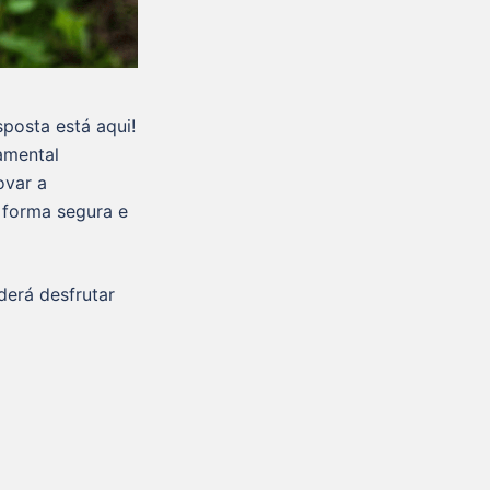
esposta está aqui!
amental
ovar a
e forma segura e
erá desfrutar