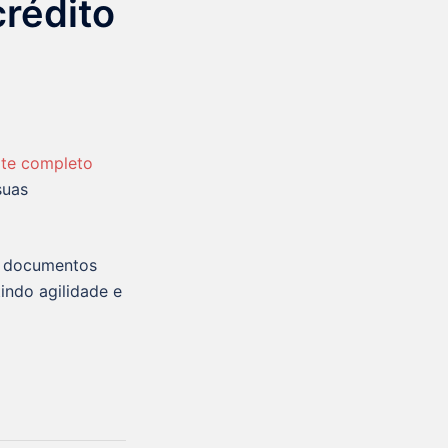
crédito
te completo
suas
s documentos
indo agilidade e