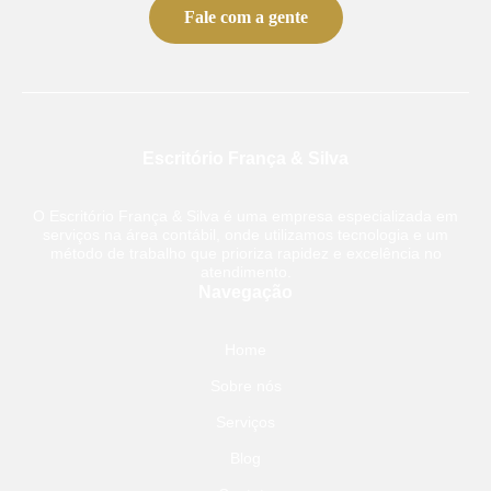
Fale com a gente
Escritório França & Silva
O Escritório França & Silva é uma empresa especializada em
serviços na área contábil, onde utilizamos tecnologia e um
método de trabalho que prioriza rapidez e excelência no
atendimento.
Navegação
Home
Sobre nós
Serviços
Blog