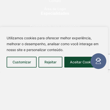
Contato
Área de Login
Especialidades
Contabilidade para agronegócio
Contabilidade para holding
Utilizamos cookies para oferecer melhor experiência,
Contabilidade para imobiliário
melhorar o desempenho, analisar como você interage em
Encontre-nos
nosso site e personalizar conteúdo.
Rua Cândido Severino, 578,
Customizar
Rejeitar
Aceitar Cookies
Camapuã – MS CEP: 79420-000
Avenida Getúlio Vargas, 693, sala A
São Gabriel do Oeste - MS CEP: 79.490-000
(67) 99842-8181
comercial@escritoriofrancaesilva.com.br