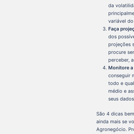
da volatil
principalm
variável d
Faça proje
dos possív
projeções 
procure se
perceber, a
Monitore a
conseguir 
todo e qual
médio e as
seus dados,
São 4 dicas bem
ainda mais se v
Agronegócio. Pr