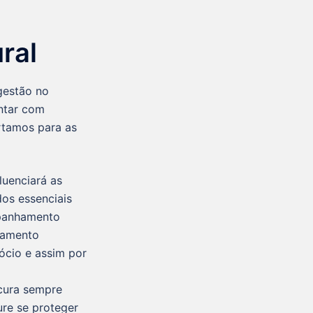
ral
gestão no
ntar com
artamos para as
luenciará as
dos essenciais
mpanhamento
çamento
ócio e assim por
ocura sempre
ure se proteger