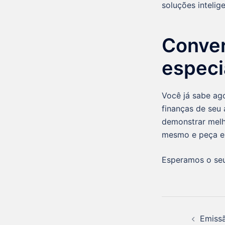
soluções intelig
Conve
especi
Você já sabe ag
finanças de seu 
demonstrar melh
mesmo e peça ex
Esperamos o seu
Emissã