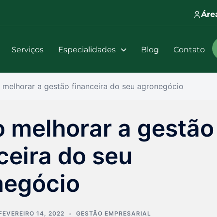
Áre
Serviços
Especialidades
Blog
Contato
melhorar a gestão financeira do seu agronegócio
 melhorar a gestão
ceira do seu
negócio
FEVEREIRO 14, 2022
GESTÃO EMPRESARIAL