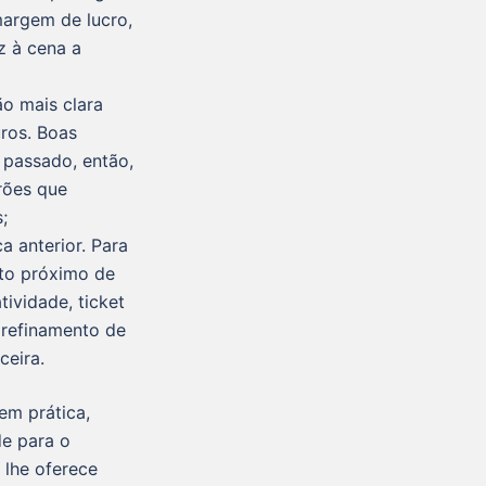
argem de lucro,
z à cena a
ão mais clara
ros. Boas
 passado, então,
rões que
;
a anterior. Para
to próximo de
tividade, ticket
 refinamento de
ceira.
em prática,
de para o
e lhe oferece