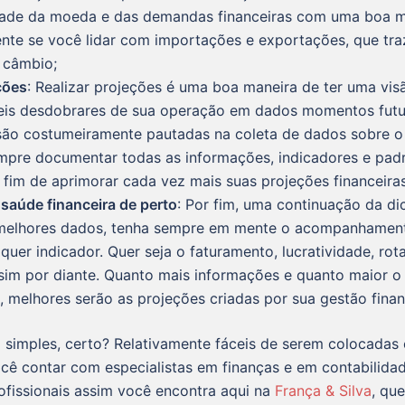
idade da moeda e das demandas financeiras com uma boa m
ente se você lidar com importações e exportações, que tra
o câmbio;
ções
: Realizar projeções é uma boa maneira de ter uma vis
eis desdobrares de sua operação em dados momentos futu
são costumeiramente pautadas na coleta de dados sobre o
mpre documentar todas as informações, indicadores e pad
 fim de aprimorar cada vez mais suas projeções financeiras
 saúde financeira de perto
: Por fim, uma continuação da dic
melhores dados, tenha sempre em mente o acompanhamen
quer indicador. Quer seja o faturamento, lucratividade, rota
sim por diante. Quanto mais informações e quanto maior o
 melhores serão as projeções criadas por sua gestão finan
 simples, certo? Relativamente fáceis de serem colocadas 
ocê contar com especialistas em finanças e em contabilida
ofissionais assim você encontra aqui na
França & Silva
, qu