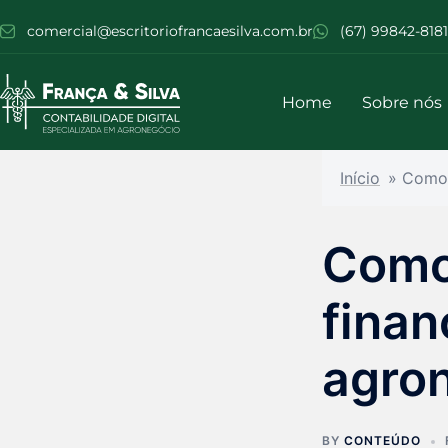
comercial@escritoriofrancaesilva.com.br
(67) 99842-8181
Home
Sobre nós
Início
»
Como 
Como
finan
agro
BY
CONTEÚDO