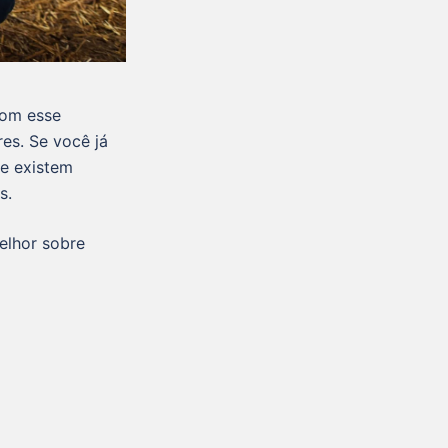
com esse
es. Se você já
ue existem
s.
elhor sobre