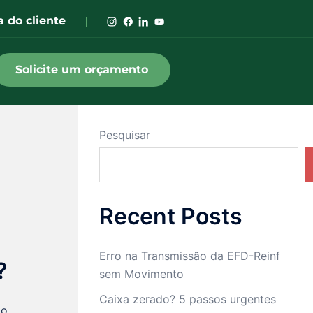
a do cliente
Solicite um orçamento
Pesquisar
Recent Posts
Erro na Transmissão da EFD-Reinf
?
sem Movimento
Caixa zerado? 5 passos urgentes
ão