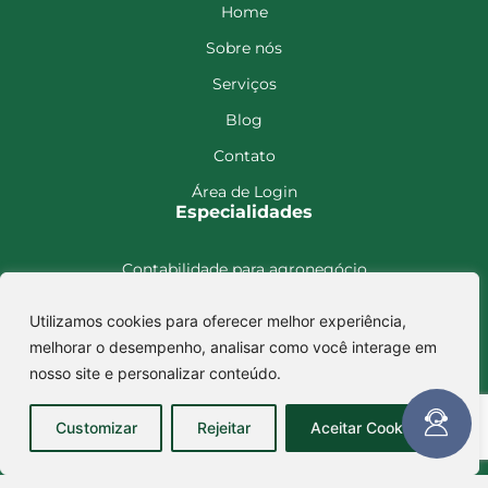
Home
Sobre nós
Serviços
Blog
Contato
Área de Login
Especialidades
Contabilidade para agronegócio
Contabilidade para holding
Utilizamos cookies para oferecer melhor experiência,
Contabilidade para imobiliário
melhorar o desempenho, analisar como você interage em
Encontre-nos
nosso site e personalizar conteúdo.
Rua Cândido Severino, 578,
Customizar
Rejeitar
Aceitar Cookies
Camapuã – MS CEP: 79420-000
Avenida Getúlio Vargas, 693, sala A