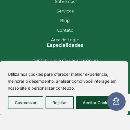
Sobre nós
Serviços
Blog
Contato
Área de Login
Especialidades
Contabilidade para agronegócio
Contabilidade para holding
Utilizamos cookies para oferecer melhor experiência,
Contabilidade para imobiliário
melhorar o desempenho, analisar como você interage em
Encontre-nos
nosso site e personalizar conteúdo.
Rua Cândido Severino, 578,
Customizar
Rejeitar
Aceitar Cookies
Camapuã – MS CEP: 79420-000
Avenida Getúlio Vargas, 693, sala A
São Gabriel do Oeste - MS CEP: 79.490-000
(67) 99842-8181