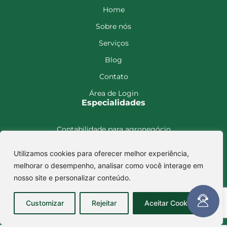
Home
Sobre nós
Serviços
Blog
Contato
Área de Login
Especialidades
Contabilidade para agronegócio
Contabilidade para holding
Utilizamos cookies para oferecer melhor experiência,
Contabilidade para imobiliário
melhorar o desempenho, analisar como você interage em
Encontre-nos
nosso site e personalizar conteúdo.
Rua Cândido Severino, 578,
Customizar
Rejeitar
Aceitar Cookies
Camapuã – MS CEP: 79420-000
Avenida Getúlio Vargas, 693, sala A