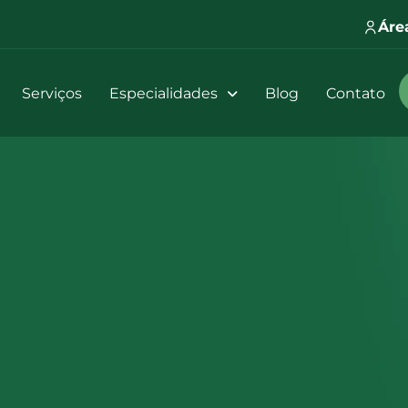
Áre
Serviços
Especialidades
Blog
Contato
GRONEGÓCIO NO MATO GROSSO DO SUL
 dicas para aumentar a