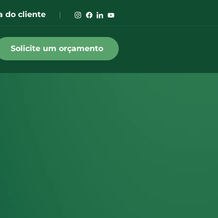
a do cliente
Solicite um orçamento
Pesquisar
Recent Posts
Erro na Transmissão da EFD-Reinf
sem Movimento
Caixa zerado? 5 passos urgentes