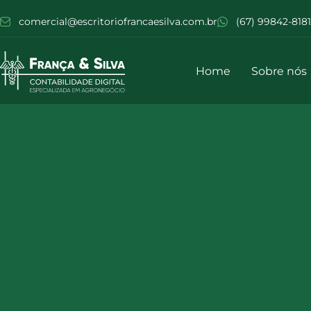
comercial@escritoriofrancaesilva.com.br
(67) 99842-8181
Home
Sobre nós
Tag:
agronegócio
MARÇO 19, 2024
AGROPECUÁRIA
,
CONTABILIDADE PARA A
Gestão do agronegócio: veja
lucratividade