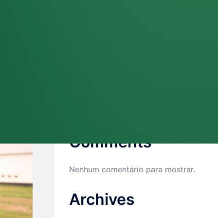
para reverter o problema
Contabilidade para empresas do
Agro
Como emitir Nota Fiscal de
Produtor Rural Eletrônica (NFP-e)
Como organizar empresa para
crescer
Recent
Comments
Nenhum comentário para mostrar.
Archives